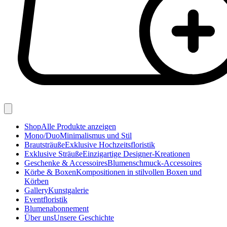
Shop
Alle Produkte anzeigen
Mono/Duo
Minimalismus und Stil
Brautsträuße
Exklusive Hochzeitsfloristik
Exklusive Sträuße
Einzigartige Designer-Kreationen
Geschenke & Accessoires
Blumenschmuck-Accessoires
Körbe & Boxen
Kompositionen in stilvollen Boxen und
Körben
Gallery
Kunstgalerie
Eventfloristik
Blumenabonnement
Über uns
Unsere Geschichte