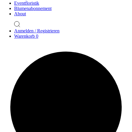
Eventfloristik
Blumenabonnement
About
Anmelden / Registrieren
Warenkorb
0