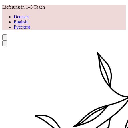
Skip
Lieferung in 1–3 Tagen
to
Deutsch
content
English
Русский