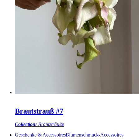
Brautstrauß #7
Collection:
Brautsträuße
Geschenke & Accessoires
Blumenschmuck-Accessoires