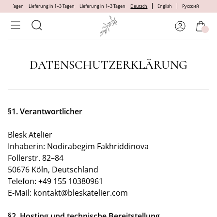
Skip
in 1–3 Tagen
Lieferung in 1–3 Tagen
Lieferung in 1–3 Tagen
Deutsch
English
Русский
to
content
DATENSCHUTZERKLÄRUNG
§1. Verantwortlicher
Blesk Atelier
Inhaberin: Nodirabegim Fakhriddinova
Follerstr. 82–84
50676 Köln, Deutschland
Telefon: +49 155 10380961
E-Mail: kontakt@bleskatelier.com
§2. Hosting und technische Bereitstellung