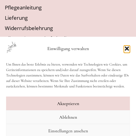
Pflegeanleitung
Lieferung
Widerrufsbelehrung
Allgemeine Geschäftsbedingungen
Datenschutzerklärung
Einwilligung verwalten
Cookie-Richtlinie
Um Ihnen das beste Erlebnis zu bieten, verwenden wir Technologien wie Cookies, um
Geräteinformationen zu speichern und/oder darauf zuzugreifen. Wenn Sie diesen
MACH MIT!
Technologien zustimmen, können wir Daten wie das Surfverhalten oder eindeutige IDs
auf dieser Website verarbeiten. Wenn Sie Ihre Zustimmung nicht erteilen oder
Instagram
zurückziehen, können bestimmte Merkmale und Funktionen beeinträchtigt werden.
Facebook
Akzeptieren
Tiktok
Ablehnen
Einstellungen ansehen