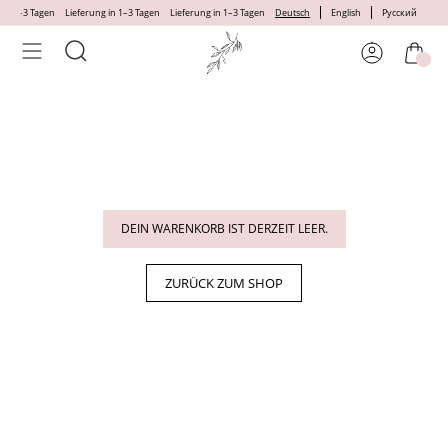
Skip
 in 1–3 Tagen
Lieferung in 1–3 Tagen
Lieferung in 1–3 Tagen
Deutsch
English
Русский
to
content
DEIN WARENKORB IST DERZEIT LEER.
ZURÜCK ZUM SHOP