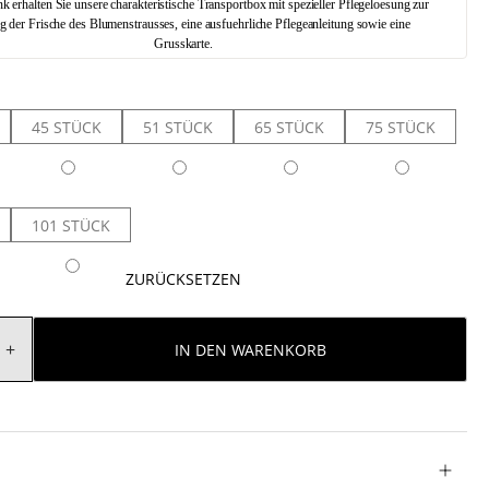
 erhalten Sie unsere charakteristische Transportbox mit spezieller Pflegeloesung zur
g der Frische des Blumenstrausses, eine ausfuehrliche Pflegeanleitung sowie eine
Grusskarte.
45 STÜCK
51 STÜCK
65 STÜCK
75 STÜCK
101 STÜCK
ZURÜCKSETZEN
IN DEN WARENKORB