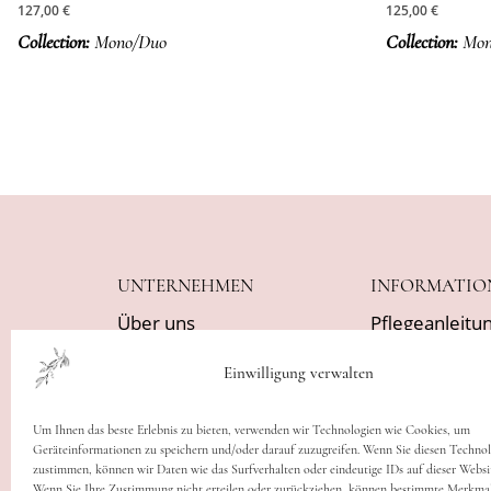
127,00
€
125,00
€
Collection:
Mono/Duo
Collection:
Mon
UNTERNEHMEN
INFORMATIO
Über uns
Pflegeanleitu
Kontakt
Lieferung
Einwilligung verwalten
Impressum
Widerrufsbel
Leitartikel
Allgemeine
Um Ihnen das beste Erlebnis zu bieten, verwenden wir Technologien wie Cookies, um
Geräteinformationen zu speichern und/oder darauf zuzugreifen. Wenn Sie diesen Techno
Geschäftsbed
zustimmen, können wir Daten wie das Surfverhalten oder eindeutige IDs auf dieser Websit
Wenn Sie Ihre Zustimmung nicht erteilen oder zurückziehen, können bestimmte Merkma