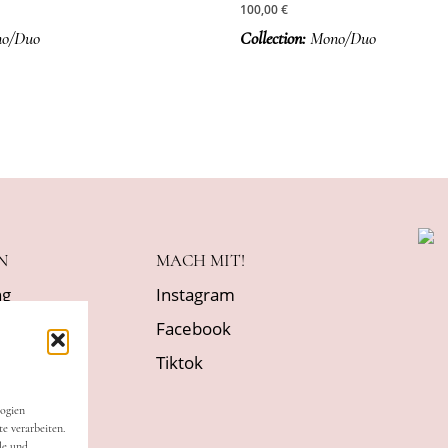
100,00
€
o/Duo
Collection:
Mono/Duo
N
MACH MIT!
ng
Instagram
Facebook
ehrung
Tiktok
logien
ingungen
e verarbeiten.
le und