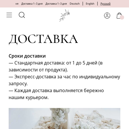
Skip
ставка 1–3 дня
Доставка 1–3 дня
Доставка 1–3 дня
Deutsch
English
Русский
to
content
ДОСТАВКА
Сроки доставки
— Стандартная доставка: от 1 до 5 дней (в
зависимости от продукта).
— Экспресс-доставка за час по индивидуальному
запросу.
— Каждая доставка выполняется бережно
нашим курьером.